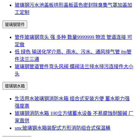
玻璃钢污水池盖板拱形盖板蓝色密封除臭集气罩加盖加
工定制
玻璃钢管件
管件玻璃钢弯头 强 多种 数量9999999 物流 管道连接 可
定做
低 绿色 输送化学介质、雨水、污水、通风排气管 frp管
件法兰三通
玻璃钢管道管件弯头风阀 蝶阀法兰排水排污连接件大小
头
玻璃钢水箱
生活用水玻璃钢消防水箱 组合式安装方便 蓄水能力强
强度高
玻璃钢消防水箱 100立方储蓄水设备 不易腐蚀耐酸碱 厂
家直供
smc玻璃钢水箱装配式方形消防组合式保温桶