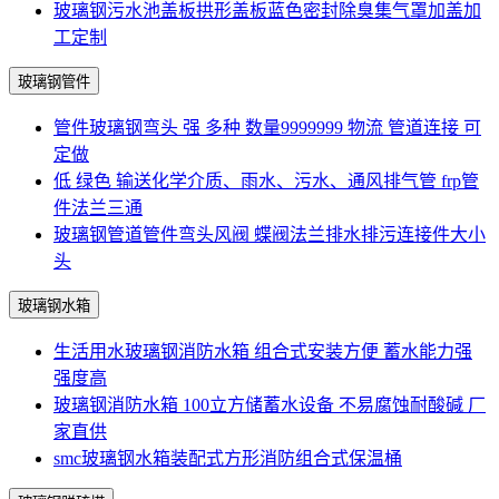
玻璃钢污水池盖板拱形盖板蓝色密封除臭集气罩加盖加
工定制
玻璃钢管件
管件玻璃钢弯头 强 多种 数量9999999 物流 管道连接 可
定做
低 绿色 输送化学介质、雨水、污水、通风排气管 frp管
件法兰三通
玻璃钢管道管件弯头风阀 蝶阀法兰排水排污连接件大小
头
玻璃钢水箱
生活用水玻璃钢消防水箱 组合式安装方便 蓄水能力强
强度高
玻璃钢消防水箱 100立方储蓄水设备 不易腐蚀耐酸碱 厂
家直供
smc玻璃钢水箱装配式方形消防组合式保温桶