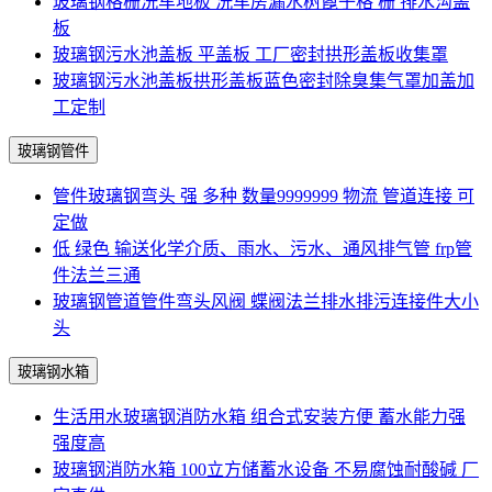
玻璃钢格栅洗车地板 洗车房漏水树篦子格 栅 排水沟盖
板
玻璃钢污水池盖板 平盖板 工厂密封拱形盖板收集罩
玻璃钢污水池盖板拱形盖板蓝色密封除臭集气罩加盖加
工定制
玻璃钢管件
管件玻璃钢弯头 强 多种 数量9999999 物流 管道连接 可
定做
低 绿色 输送化学介质、雨水、污水、通风排气管 frp管
件法兰三通
玻璃钢管道管件弯头风阀 蝶阀法兰排水排污连接件大小
头
玻璃钢水箱
生活用水玻璃钢消防水箱 组合式安装方便 蓄水能力强
强度高
玻璃钢消防水箱 100立方储蓄水设备 不易腐蚀耐酸碱 厂