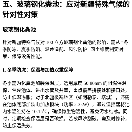
五、玻璃钢化粪池：应对新疆特殊气候的
针对性对策
玻璃钢化粪池
针对新疆特殊气候对 100 立方玻璃钢化粪池的影响，需从 “冬
季防冻、夏季防晒、温差适配、风沙防护” 四个维度制定对
策，保障设备性能。
1. 冬季防冻：保温与加热双重保障
冬季需为化粪池加装保温层，选用厚度 50-80mm 的阻燃保温
棉，包裹池体、进出水管及井盖，重点覆盖拼接处和接口处，
防止低温冻胀；对于北疆极寒地区（如阿勒泰、塔城），还需
在池体底部加装电加热模块（功率 2-3kW），通过温控器将池
内水温维持在 10-15℃，确保微生物活性，避免污水结冰。同
时，定期检查保温层是否破损，若被风沙刮破，需及时修补，
防止保温失效。