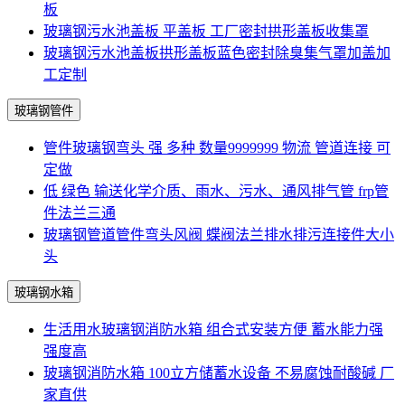
板
玻璃钢污水池盖板 平盖板 工厂密封拱形盖板收集罩
玻璃钢污水池盖板拱形盖板蓝色密封除臭集气罩加盖加
工定制
玻璃钢管件
管件玻璃钢弯头 强 多种 数量9999999 物流 管道连接 可
定做
低 绿色 输送化学介质、雨水、污水、通风排气管 frp管
件法兰三通
玻璃钢管道管件弯头风阀 蝶阀法兰排水排污连接件大小
头
玻璃钢水箱
生活用水玻璃钢消防水箱 组合式安装方便 蓄水能力强
强度高
玻璃钢消防水箱 100立方储蓄水设备 不易腐蚀耐酸碱 厂
家直供