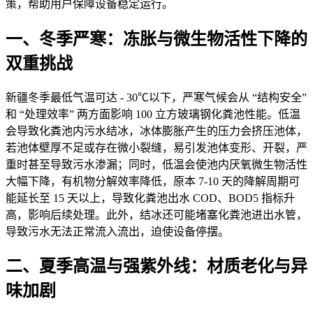
策，帮助用户保障设备稳定运行。
一、冬季严寒：冻
胀与微生物
活性下降的
双重挑战
新疆冬季最低
气温可达 - 30℃以下，严寒气候会从 “结构安全”
和 “处理效率” 两方面影响 100 立方玻璃钢化粪池性能。低温
会导致化粪池内污水结冰，冰体膨胀产生的压力会挤压池体，
若池体壁厚不足或存在微小裂缝，易引发池体变形、开裂，严
重时甚至导致污水渗漏；同时，低温会使池内厌氧微生物活性
大幅下降，有机物分解效率降低，原本 7-10 天的降解周期可
能延长至 15 天以上，导致化粪池出水 COD、BOD5 指标升
高，影响后续处理。此外，结冰还可能堵塞化粪池进出水管，
导致污水无法正常流入流出，迫使设备停摆。
二、夏季
高温与强紫外线：
材质老化与异
味加剧