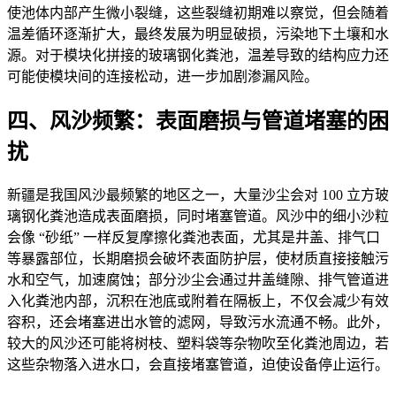
使池体内部产生微小裂缝，这些裂缝初期难以察觉，但会随着
温差循环逐渐扩大，最终发展为明显破损，污染地下土壤和水
源。对于模块化拼接的玻璃钢化粪池，温差导致的结构应力还
可能使模块间的连接松动，进一步加剧渗漏风险。
四、风沙频繁：表面磨损与管道堵塞的困
扰
新疆是我国风沙最频繁的地区之一，大量沙尘会对 100 立方玻
璃钢化粪池造成表面磨损，同时堵塞管道。风沙中的细小沙粒
会像 “砂纸” 一样反复摩擦化粪池表面，尤其是井盖、排气口
等暴露部位，长期磨损会破坏表面防护层，使材质直接接触污
水和空气，加速腐蚀；部分沙尘会通过井盖缝隙、排气管道进
入化粪池内部，沉积在池底或附着在隔板上，不仅会减少有效
容积，还会堵塞进出水管的滤网，导致污水流通不畅。此外，
较大的风沙还可能将树枝、塑料袋等杂物吹至化粪池周边，若
这些杂物落入进水口，会直接堵塞管道，迫使设备停止运行。