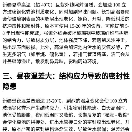
新疆夏季高温（超 40℃）且紫外线照射强烈，会加速 100 立
方玻璃钢化粪池材质老化，同时加剧异味问题。长期高温暴晒
会使玻璃钢表面的树脂层出现老化、褪色、开裂，降低材质的
抗冲击性和密封性，原本可使用 15-20 年的设备，可能提前 5-
8 年出现性能衰减；强紫外线会破坏玻璃钢中玻璃纤维与树脂
的结合力，导致材质分层，池体强度下降，若遇到风沙冲击，
易出现表面破损。此外，高温会加速池内污水的厌氧发酵，产
生更多沼气（如甲烷、硫化氢），若排气管道堵塞，沼气会从
井盖缝隙溢出，散发刺鼻异味，影响周边环境。
三、昼夜温差大：结构应力导致的密封性
隐患
新疆昼夜温差普遍达 15-20℃，剧烈的温度变化会使 100 立方
玻璃钢化粪池产生结构应力，引发密封性隐患。白天高温时，
池体受热膨胀，夜间低温时又收缩，长期反复的 “膨胀 - 收缩”
会使化粪池的拼接处、进出水管接口处的密封胶出现老化、开
裂，原本严密的密封结构逐渐失效，导致污水渗漏；温差还会