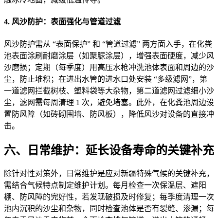
4. 风沙防护：表面强化与管道过滤
风沙防护需从 “表面保护” 和 “管道过滤” 两方面入手，在化粪
池表面涂刷耐磨涂层（如聚脲涂层），增强表面硬度，减少风
沙磨损；定期（每季度）用高压水枪冲洗池体表面和周边的沙
尘，防止堆积；在进出水管的进水口处安装 “多级滤网”，第
一道滤网拦截树枝、塑料袋等大杂物，第二道滤网过滤细小沙
尘，滤网需每周清理 1 次，避免堵塞。此外，在化粪池周边设
置防风障（如砖砌围墙、防风板），降低风沙对设备的直接冲
击。
六、日常维护：延长设备寿命的关键补充
除针对性对策外，日常维护是应对新疆特殊气候的关键补充，
需结合气候特点制定维护计划。每月检查一次保温层、遮阳
棚、防风障的完好性，若发现破损及时修复；每季度清理一次
池内沉积的沙尘和杂物，同时检查池体是否有裂缝、渗漏；每