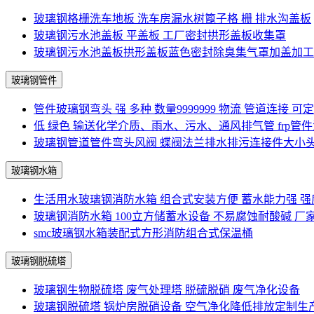
玻璃钢格栅洗车地板 洗车房漏水树篦子格 栅 排水沟盖板
玻璃钢污水池盖板 平盖板 工厂密封拱形盖板收集罩
玻璃钢污水池盖板拱形盖板蓝色密封除臭集气罩加盖加工
玻璃钢管件
管件玻璃钢弯头 强 多种 数量9999999 物流 管道连接 可
低 绿色 输送化学介质、雨水、污水、通风排气管 frp管
玻璃钢管道管件弯头风阀 蝶阀法兰排水排污连接件大小
玻璃钢水箱
生活用水玻璃钢消防水箱 组合式安装方便 蓄水能力强 强
玻璃钢消防水箱 100立方储蓄水设备 不易腐蚀耐酸碱 厂
smc玻璃钢水箱装配式方形消防组合式保温桶
玻璃钢脱硫塔
玻璃钢生物脱硫塔 废气处理塔 脱硫脱硝 废气净化设备
玻璃钢脱硫塔 锅炉房脱硝设备 空气净化降低排放定制生