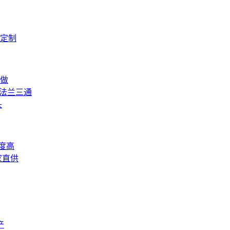
定制
定做
件法兰三通
头
度高
家直供
产