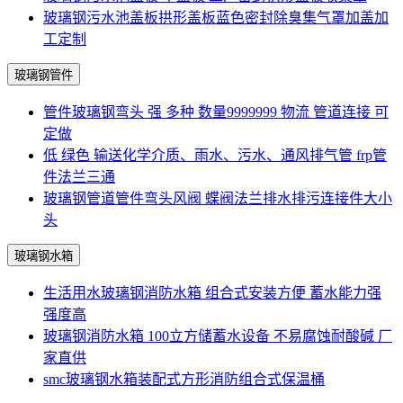
玻璃钢污水池盖板拱形盖板蓝色密封除臭集气罩加盖加
工定制
玻璃钢管件
管件玻璃钢弯头 强 多种 数量9999999 物流 管道连接 可
定做
低 绿色 输送化学介质、雨水、污水、通风排气管 frp管
件法兰三通
玻璃钢管道管件弯头风阀 蝶阀法兰排水排污连接件大小
头
玻璃钢水箱
生活用水玻璃钢消防水箱 组合式安装方便 蓄水能力强
强度高
玻璃钢消防水箱 100立方储蓄水设备 不易腐蚀耐酸碱 厂
家直供
smc玻璃钢水箱装配式方形消防组合式保温桶