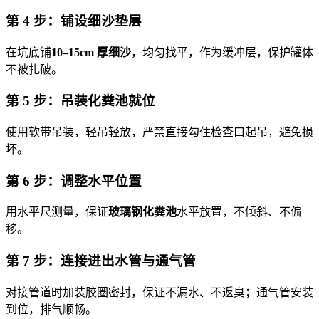
第 4 步：铺设细沙垫层
在坑底铺
10–15cm 厚细沙
，均匀找平，作为缓冲层，保护罐体
不被扎破。
第 5 步：吊装化粪池就位
使用软带吊装，轻吊轻放，严禁直接勾住检查口起吊，避免损
坏。
第 6 步：调整水平位置
用水平尺测量，保证
玻璃钢化粪池
水平放置，不倾斜、不偏
移。
第 7 步：连接进出水管与通气管
对接管道时加装胶圈密封，保证不漏水、不返臭；通气管安装
到位，排气顺畅。