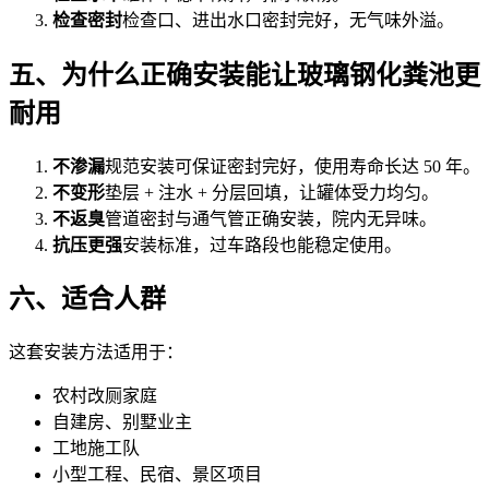
检查密封
检查口、进出水口密封完好，无气味外溢。
五、为什么正确安装能让玻璃钢化粪池更
耐用
不渗漏
规范安装可保证密封完好，使用寿命长达 50 年。
不变形
垫层 + 注水 + 分层回填，让罐体受力均匀。
不返臭
管道密封与通气管正确安装，院内无异味。
抗压更强
安装标准，过车路段也能稳定使用。
六、适合人群
这套安装方法适用于：
农村改厕家庭
自建房、别墅业主
工地施工队
小型工程、民宿、景区项目