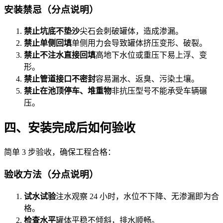
安装禁忌（分点说明）
禁止坑底不垫沙
尖石会刺破罐体，造成渗漏。
禁止单侧回填
单侧用力会导致罐体挤压变形、破裂。
禁止不注水直接回填
高地下水位或重压下易上浮、变
形。
禁止管道接口不密封
容易漏水、返臭、污染土壤。
禁止在池顶停车、堆重物
非抗压型号不能承受车辆碾
压。
四、安装完成后如何验收
简单 3 步验收，确保工程合格：
验收方法（分点说明）
试水试验
注水观察 24 小时，水位不下降、无渗漏即为合
格。
检查水平
罐体平稳不倾斜，排水顺畅。