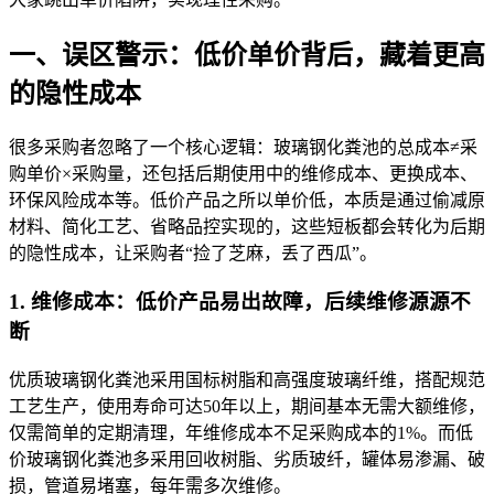
一、
误区警示：低价单价背后，
藏着更高
的隐性成本
很多采购者忽略了一个
核心逻辑：玻璃钢化粪池
的总成本≠采
购单价×采购量，还包括后期使用中的维修成本、更换成本、
环保风险成本等。低价产品之所以单价低，本质是通过偷减原
材料、简化工艺、省略品控实现的，这些短板都会转化为后期
的隐性成本，让采购者“捡了芝麻，丢了西瓜”。
1. 维修
成本：低价产品易出故障，后续维修源源不
断
优质玻璃钢化粪池采用国标树脂和高强度玻璃纤维，搭配规范
工艺生产，使用寿命可达50年以上，期间基本无需大额维修，
仅需简单的定期清理，年维修成本不足采购成本的1%。而低
价玻璃钢化粪池多采用回收树脂、劣质玻纤，罐体易渗漏、破
损，管道易堵塞，每年需多次维修。