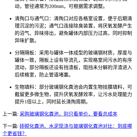
动，管径通常为200mm，可根据需求调整。
清掏口与通气口：清掏口对应各格室设置，便于后期清
理沉淀的污泥；通气口连接除臭装置，将厌氧发酵产生
的沼气、异味排出，避免罐体内部压力过高，同时抑制
异味扩散。
分隔隔板：采用与罐体一体成型的玻璃钢材质，厚度与
罐体一致，隔板上设有导流孔，实现格室间污水的有序
流动，部分隔板还设有挡渣板，阻挡未分解的浮渣进入
后续格室，防止管道堵塞。
生物填料：部分玻璃钢化粪池会内置生物挂膜填料，可
截留更多微生物，提升厌氧发酵效率，让污水处理能力
提升1倍以上，同时延长清掏周期。
上一篇:
采购玻璃钢化粪池，别只看单价，要看总成本
下一篇:
砖砌化粪池、水泥现浇与玻璃钢化粪池对比：到底哪
个更省钱？