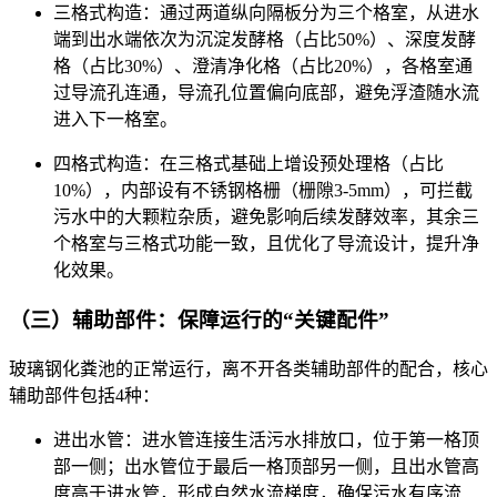
三格式构造：通过两道纵向隔板分为三个格室，从进水
端到出水端依次为沉淀发酵格（占比50%）、深度发酵
格（占比30%）、澄清净化格（占比20%），各格室通
过导流孔连通，导流孔位置偏向底部，避免浮渣随水流
进入下一格室。
四格式构造：在三格式基础上增设预处理格（占比
10%），内部设有不锈钢格栅（栅隙3-5mm），可拦截
污水中的大颗粒杂质，避免影响后续发酵效率，其余三
个格室与三格式功能一致，且优化了导流设计，提升净
化效果。
（三）辅助部件：保障运行的“关键配件”
玻璃钢化粪池的正常运行，离不开各类辅助部件的配合，核心
辅助部件包括4种：
进出水管：进水管连接生活污水排放口，位于第一格顶
部一侧；出水管位于最后一格顶部另一侧，且出水管高
度高于进水管，形成自然水流梯度，确保污水有序流