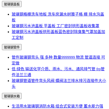
玻璃钢盖板
玻璃钢格栅洗车地板 洗车房漏水树篦子格 栅 排水沟盖
板
玻璃钢污水池盖板 平盖板 工厂密封拱形盖板收集罩
玻璃钢污水池盖板拱形盖板蓝色密封除臭集气罩加盖加
工定制
玻璃钢管件
管件玻璃钢弯头 强 多种 数量9999999 物流 管道连接 可
定做
低 绿色 输送化学介质、雨水、污水、通风排气管 frp管
件法兰三通
玻璃钢管道管件弯头风阀 蝶阀法兰排水排污连接件大小
头
玻璃钢水箱
生活用水玻璃钢消防水箱 组合式安装方便 蓄水能力强