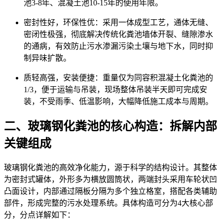
池3-8年、混凝土池10-15年的使用年限。
密封性好，环保性优：采用一体成型工艺，通体无缝、
密闭性极强，彻底解决传统化粪池墙体开裂、缝隙渗水
的通病，有效防止污水渗漏污染土壤与地下水，同时抑
制异味扩散。
质轻高强，安装便捷：重量仅为同容积混凝土化粪池的
1/3，便于运输与吊装，现场整体吊装半天即可完成安
装，不受雨季、低温影响，大幅降低施工成本与周期。
二、玻璃钢化粪池的核心构造：拆解内部
关键组成
玻璃钢化粪池的高效净化能力，源于科学的结构设计。其整体
为密封式罐体，外形多为横放圆筒状，两端封头采用车轮状凹
凸面设计，内部通过隔板分隔为多个独立格室，搭配各类辅助
部件，形成完整的污水处理系统。具体构造可分为4大核心部
分，分点详解如下：