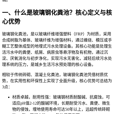
一、什么是玻
璃钢化粪池？核心定义与核
心优势
玻璃钢化粪池，是以
玻璃纤维增强塑料（FRP）为材质，采用
合成树脂为基体、玻璃纤维为增强材料，通过缠绕、模压或手
糊工艺整体成型的地埋式污水处理设备。其核心功能是处理生
活污水中的粪便、纸屑、病原虫等悬浮物及有机物，通过沉
淀、厌氧消化与初步净化，实现污水无害化，减轻后续污水处
理系统的压力，是城乡生活污水预处理的核心设备。
相较于传统
砖砌、混凝土化粪池
，玻璃钢化粪池凭借材质优
势，在实用性和环保性上实现了全面升级，核心优势可总结为
3点：
材质卓越，耐用性强：玻璃钢材质耐酸碱、抗腐蚀，可
适应pH值2-12的酸碱环境，长期耐受污水、粪便、微生
物的侵蚀，埋地使用寿命可达50年以上，远超传统砖砌